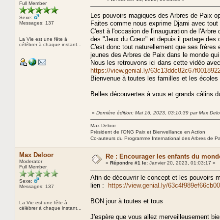
Full Member
Les pouvoirs magiques des Arbres de Paix opè
Sexe:
Faites comme nous exprime Djami avec tout
Messages: 137
C'est à l'occasion de l'inauguration de l'Arbr
des "Jeux du Cœur" et depuis il partage des
La Vie est une fête à
célébrer à chaque instant...
C'est donc tout naturellement que ses frères e
jeunes des Arbres de Paix dans le monde qu
Nous les retrouvons ici dans cette vidéo avec
https://view.genial.ly/63c13ddc82c67f001892
Bienvenue à toutes les familles et les écoles
Belles découvertes à vous et grands câlins 
«
Dernière édition: Mai 16, 2023, 03:10:39 par Max Delo
Max Deloor
Président de l'ONG Paix et Bienveillance en Action
Co-auteurs du Programme International des Arbres de P
Max Deloor
Re : Encourager les enfants du monde
Moderator
«
Répondre #1 le:
Janvier 20, 2023, 01:03:17 »
Full Member
Afin de découvrir le concept et les pouvoirs m
Sexe:
lien :
https://view.genial.ly/63c4f989ef66cb
Messages: 137
BON jour à toutes et tous
La Vie est une fête à
célébrer à chaque instant...
J'espère que vous allez merveilleusement bien