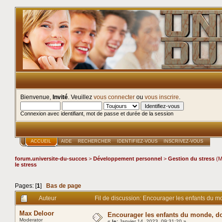
Bienvenue,
Invité
. Veuillez
vous connecter
ou
vous inscrire
.
Connexion avec identifiant, mot de passe et durée de la session
ACCUEIL
AIDE
RECHERCHER
IDENTIFIEZ-VOUS
INSCRIVEZ-VOUS
forum.universite-du-succes
>
Développement personnel
>
Gestion du stress
(M
le stress
Pages: [
1
]
Bas de page
Auteur
Fil de discussion: Encourager les enfants du mo
Max Deloor
Encourager les enfants du monde, don
Moderator
«
le:
Janvier 14, 2023, 09:31:20 »