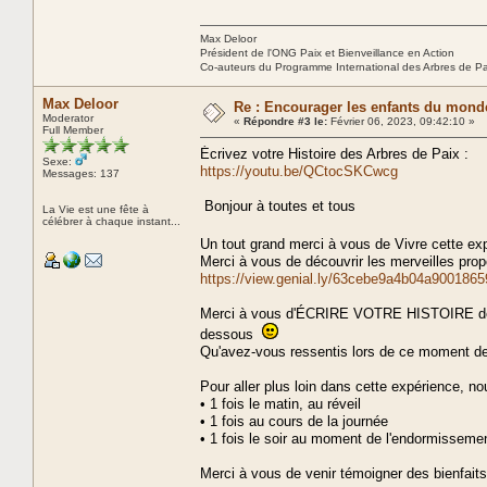
Max Deloor
Président de l'ONG Paix et Bienveillance en Action
Co-auteurs du Programme International des Arbres de P
Max Deloor
Re : Encourager les enfants du monde
Moderator
«
Répondre #3 le:
Février 06, 2023, 09:42:10 »
Full Member
Écrivez votre Histoire des Arbres de Paix :
Sexe:
https://youtu.be/QCtocSKCwcg
Messages: 137
Bonjour à toutes et tous
La Vie est une fête à
célébrer à chaque instant...
Un tout grand merci à vous de Vivre cette e
Merci à vous de découvrir les merveilles prop
https://view.genial.ly/63cebe9a4b04a900186
Merci à vous d'ÉCRIRE VOTRE HISTOIRE des 
dessous
Qu'avez-vous ressentis lors de ce moment d
Pour aller plus loin dans cette expérience, no
• 1 fois le matin, au réveil
• 1 fois au cours de la journée
• 1 fois le soir au moment de l'endormisseme
Merci à vous de venir témoigner des bienfai