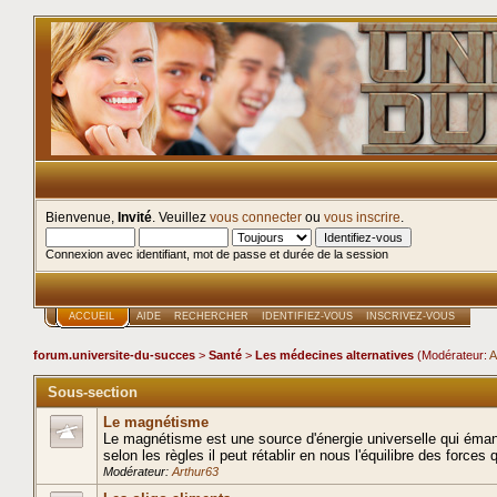
Bienvenue,
Invité
. Veuillez
vous connecter
ou
vous inscrire
.
Connexion avec identifiant, mot de passe et durée de la session
ACCUEIL
AIDE
RECHERCHER
IDENTIFIEZ-VOUS
INSCRIVEZ-VOUS
forum.universite-du-succes
>
Santé
>
Les médecines alternatives
(Modérateur:
A
Sous-section
Le magnétisme
Le magnétisme est une source d'énergie universelle qui éman
selon les règles il peut rétablir en nous l'équilibre des forces 
Modérateur:
Arthur63