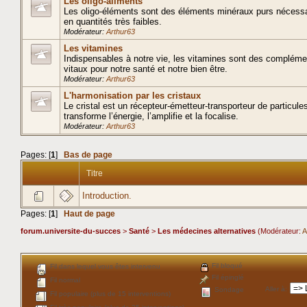
Les oligo-aliments
Les oligo-éléments sont des éléments minéraux purs nécessai
en quantités très faibles.
Modérateur:
Arthur63
Les vitamines
Indispensables à notre vie, les vitamines sont des complém
vitaux pour notre santé et notre bien être.
Modérateur:
Arthur63
L'harmonisation par les cristaux
Le cristal est un récepteur-émetteur-transporteur de particules 
transforme l’énergie, l’amplifie et la focalise.
Modérateur:
Arthur63
Pages: [
1
]
Bas de page
Titre
Introduction.
Pages: [
1
]
Haut de page
forum.universite-du-succes
>
Santé
>
Les médecines alternatives
(Modérateur:
A
Fil bloqué
Fil dans lequel vous êtes intervenu
Fil épinglé
Fil normal
Aller à
:
Sondage
Fil populaire (plus de 15 interventions)