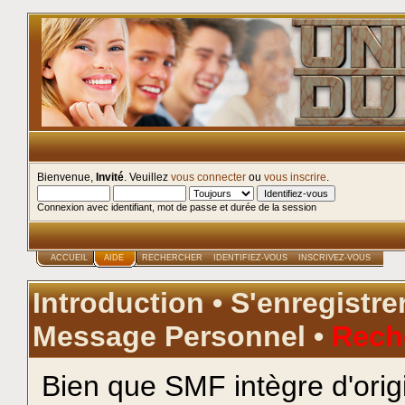
Bienvenue,
Invité
. Veuillez
vous connecter
ou
vous inscrire
.
Connexion avec identifiant, mot de passe et durée de la session
ACCUEIL
AIDE
RECHERCHER
IDENTIFIEZ-VOUS
INSCRIVEZ-VOUS
Introduction
•
S'enregistre
Message Personnel
•
Rech
Bien que SMF intègre d'ori