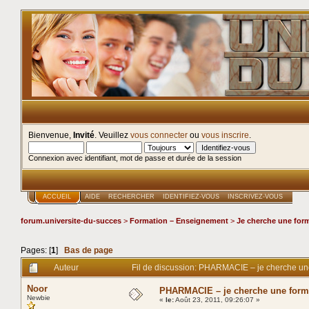
Bienvenue,
Invité
. Veuillez
vous connecter
ou
vous inscrire
.
Connexion avec identifiant, mot de passe et durée de la session
ACCUEIL
AIDE
RECHERCHER
IDENTIFIEZ-VOUS
INSCRIVEZ-VOUS
forum.universite-du-succes
>
Formation – Enseignement
>
Je cherche une for
Pages: [
1
]
Bas de page
Auteur
Fil de discussion: PHARMACIE – je cherche une
Noor
PHARMACIE – je cherche une forma
Newbie
«
le:
Août 23, 2011, 09:26:07 »