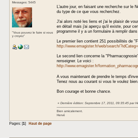
Messages: 5445
L'autre jour, en faisant une recherche sur le N
du type de ce que vous recherchez.
J'ai alors noté les liens et j'ai le plaisir de 
en détail mais j'ai aperçu qu'il existe, pour c
programme il y a un formulaire à remplir dan
"Vous pouvez le faire si vous
y croyez"
Le premier lien contient 251 possibilités de "
http://www.emagister.fr/web/search/?idCa
Le second lien concerne la "Pharmacognosie" 
renseigner. Le voici :
http://www.emagister.fr/formation_pharmaco
A vous maintenant de prendre le temps d'inv
Tenez nous au courant si vous le voulez bien
Bon courage et bonne chance.
«
Dernière édition: Septembre 17, 2011, 09:35:45 par H
Bien amicalement.
Hervé
Pages: [
1
]
Haut de page