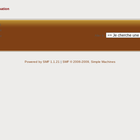
mation
é
lé
Aller à
:
e
Powered by SMF 1.1.21
|
SMF © 2006-2009, Simple Machines