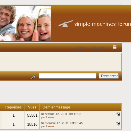
Août 07, 2026, 10:53:27
Réponses
Vues
Dernier message
Décembre 12, 2011, 09:11:03
1
53581
par
Herve
Septembre 17, 2011, 09:03:45
1
18516
par
Herve