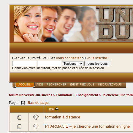
Bienvenue,
Invité
. Veuillez
vous connecter
ou
vous inscrire
.
Connexion avec identifiant, mot de passe et durée de la session
ACCUEIL
AIDE
RECHERCHER
IDENTIFIEZ-VOUS
INSCRIVEZ-VOUS
forum.universite-du-succes
>
Formation – Enseignement
>
Je cherche une for
Pages: [
1
]
Bas de page
Titre
formation à distance
PHARMACIE – je cherche une formation en ligne