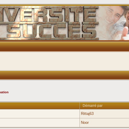
mation
Démarré par
Rittaj63
Noor