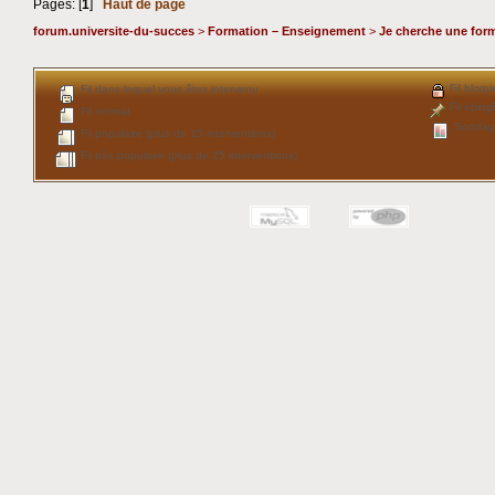
Pages: [
1
]
Haut de page
forum.universite-du-succes
>
Formation – Enseignement
>
Je cherche une for
Fil bloqu
Fil dans lequel vous êtes intervenu
Fil éping
Fil normal
Sondag
Fil populaire (plus de 15 interventions)
Fil très populaire (plus de 25 interventions)