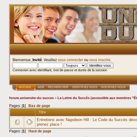
Bienvenue,
Invité
. Veuillez
vous connecter
ou
vous inscrire
.
Connexion avec identifiant, mot de passe et durée de la session
ACCUEIL
AIDE
RECHERCHER
IDENTIFIEZ-VOUS
INSCRIVEZ-VOUS
forum.universite-du-succes
>
La Lettre du Succès (accessible aux membres "Ét
Pages: [
1
]
Bas de page
Titre
Entretiens avec Napoleon Hill : Le Code du Succès dévoi
prenez place !
Pages: [
1
]
Haut de page