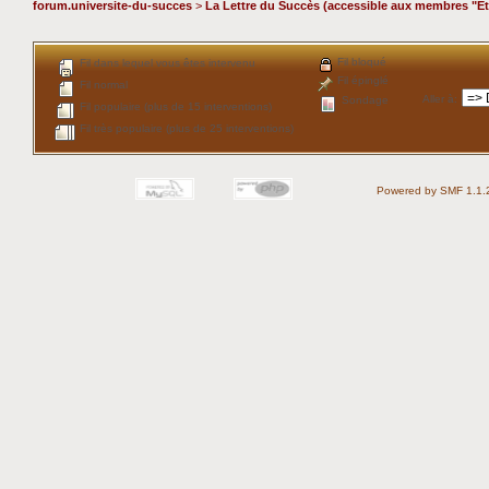
forum.universite-du-succes
>
La Lettre du Succès (accessible aux membres "Ét
Fil bloqué
Fil dans lequel vous êtes intervenu
Fil épinglé
Fil normal
Aller à
:
Sondage
Fil populaire (plus de 15 interventions)
Fil très populaire (plus de 25 interventions)
Powered by SMF 1.1.