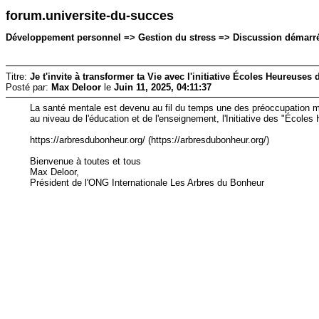
forum.universite-du-succes
Développement personnel => Gestion du stress => Discussion démarrée 
Titre:
Je t'invite à transformer ta Vie avec l'initiative Écoles Heureuse
Posté par:
Max Deloor
le
Juin 11, 2025, 04:11:37
La santé mentale est devenu au fil du temps une des préoccupation 
au niveau de l'éducation et de l'enseignement, l'Initiative des "École
https://arbresdubonheur.org/ (https://arbresdubonheur.org/)
Bienvenue à toutes et tous
Max Deloor,
Président de l'ONG Internationale Les Arbres du Bonheur