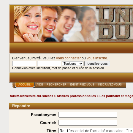
Bienvenue,
Invité
. Veuillez
vous connecter
ou
vous inscrire
.
Connexion avec identifiant, mot de passe et durée de la session
ACCUEIL
AIDE
RECHERCHER
IDENTIFIEZ-VOUS
INSCRIVEZ-VOUS
forum.universite-du-succes
>
Affaires professionnelles
>
Les journaux et maga
Répondre
Pseudonyme:
Courriel:
Titre: