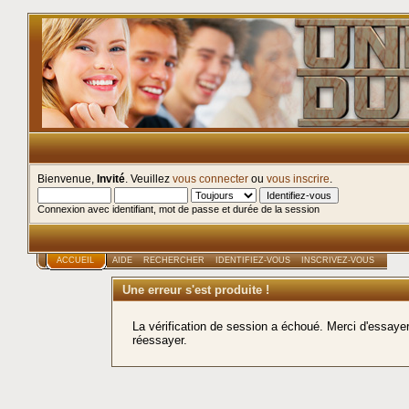
Bienvenue,
Invité
. Veuillez
vous connecter
ou
vous inscrire
.
Connexion avec identifiant, mot de passe et durée de la session
ACCUEIL
AIDE
RECHERCHER
IDENTIFIEZ-VOUS
INSCRIVEZ-VOUS
Une erreur s'est produite !
La vérification de session a échoué. Merci d'essay
réessayer.